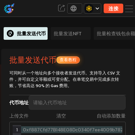
连接
批量发送代币
批量发送NFT
批量检查钱包余
批量发送代币
查看教程
可同时从一个地址向多个接收者发送代币。支持导入 CSV 文
件，并可自定义等额或可变分配。在单笔交易中完成多次转
账，节省高达 90% 的 Gas 费用。
代币地址
TBNB
0xae13d989daC2f0dEbFf460aC112a837
上传文件
清空
自动添加数量
1
0xf887Cfd77B148E08Dc0340f7ee4009b78253856