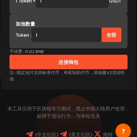
1
Token
=
USDT
加池数量
Token
:
全部
手续费 :
0.02
BNB
连接钱包
注 : 稳定池只支持标准代币，有机制的代币，请创建V2流动性
池
本工具仅用于区块链学习测试，禁止中国大陆用户使用，
如用于违法行为，与本站无关
❓
(
中文社区
)
(
英文社区
)
推特