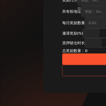
需要新的代币吗
? →
创
所有权地址
每日奖励数量
邀请奖励
(%)
质押锁仓时长
总奖励数量
：
0