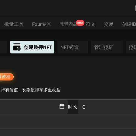
new
批量工具
Four专区
符文
交易
创建ID
蝴蝶内盘
创建质押NFT
NFT铸造
管理挖矿
挖
看教程
NFT 持有价值，长期质押享多重收益
时长
NFT